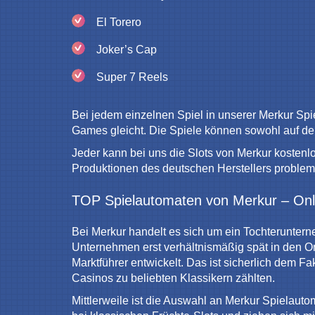
El Torero
Joker’s Cap
Super 7 Reels
Bei jedem einzelnen Spiel in unserer Merkur Spi
Games gleicht. Die Spiele können sowohl auf d
Jeder kann bei uns die Slots von Merkur kosten
Produktionen des deutschen Herstellers problem
TOP Spielautomaten von Merkur – Onl
Bei Merkur handelt es sich um ein Tochterunter
Unternehmen erst verhältnismäßig spät in den O
Marktführer entwickelt. Das ist sicherlich dem F
Casinos zu beliebten Klassikern zählten.
Mittlerweile ist die Auswahl an Merkur Spielautom