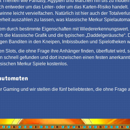
it Themen wie Fantasy, Ägypten und Märchen hin bis zu modernen
ch entweder um das Leiter- oder um das Karten-Risiko handelt.
nne leicht vervielfachen. Natürlich ist hier auch der Totalverl
rheit auszahlen zu lassen, was klassische Merkur Spielautomat
em durch bestimmte Eigenschaften mit Wiedererkennungswert. D
ch die klassische Grafik und die typischen „Daddelgeräusche“. 
armigen Banditen in den Kneipen, Imbissbuden und Spielotheken
n Slots, die ohne Frage ihre Anhänger finden, überflutet wird,
len schnell gefunden und dort inzwischen einen festen anerkann
sischen Merkur Spiele kostenlos.
lautomaten
kur Gaming und wir stellen die fünf beliebtesten, die ohne Frag