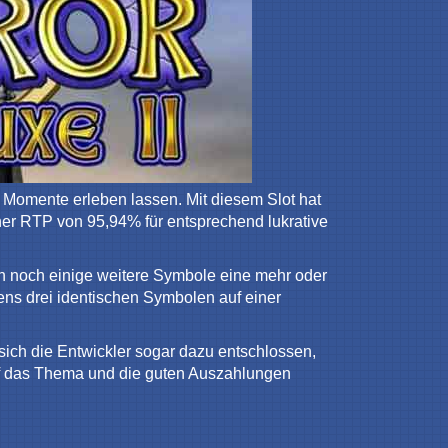
e Momente erleben lassen. Mit diesem Slot hat
iner RTP von 95,94% für entsprechend lukrative
n noch einige weitere Symbole eine mehr oder
ens drei identischen Symbolen auf einer
 sich die Entwickler sogar dazu entschlossen,
 auf das Thema und die guten Auszahlungen