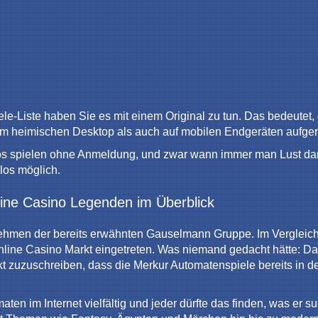
ele-Liste haben Sie es mit einem Original zu tun. Das bedeutet
em heimischen Desktop als auch auf mobilen Endgeräten aufge
los spielen ohne Anmeldung, und zwar wann immer man Lust da
los möglich.
ine Casino Legenden im Überblick
nehmen der bereits erwähnten Gauselmann Gruppe. Im Vergleich
nline Casino Markt eingetreten. Was niemand gedacht hätte: Da
akt zuzuschreiben, dass die Merkur Automatenspiele bereits in 
aten im Internet vielfältig und jeder dürfte das finden, was er 