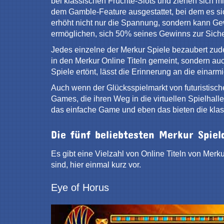
bei klassischen Früchte-Slots und ziehen sich m
dem Gamble-Feature ausgestattet, bei dem es si
erhöht nicht nur die Spannung, sondern kann Gewi
ermöglichen, sich 50% seines Gewinns zur Siche
Jedes einzelne der Merkur Spiele bezaubert zud
in den Merkur Online Titeln gemeint, sondern au
Spiele ertönt, lässt die Erinnerung an die ein
Auch wenn der Glücksspielmarkt von futuristische
Games, die ihren Weg in die virtuellen Spielhal
das einfache Game und eben das bieten die klas
Die fünf beliebtesten Merkur Spie
Es gibt eine Vielzahl von Online Titeln von Mer
sind, hier einmal kurz vor.
Eye of Horus