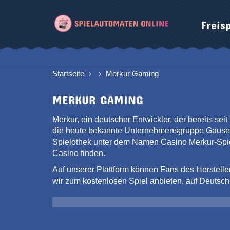
Freis
Startseite
›
›
Merkur Gaming
MERKUR GAMING
Merkur, ein deutscher Entwickler, der bereits sei
die heute bekannte Unternehmensgruppe Gauselm
Spielothek unter dem Namen Casino Merkur-Spiel
Casino finden.
Auf unserer Plattform können Fans des Herstelle
wir zum kostenlosen Spiel anbieten, auf Deutsch