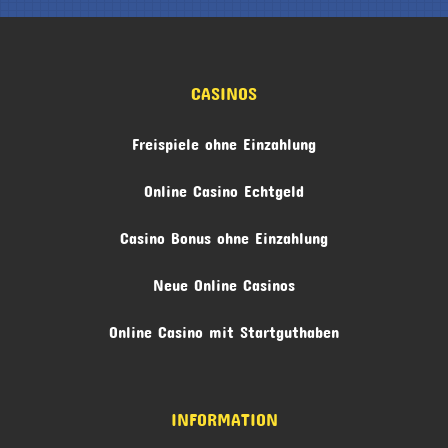
CASINOS
Freispiele ohne Einzahlung
Online Casino Echtgeld
Casino Bonus ohne Einzahlung
Neue Online Casinos
Online Casino mit Startguthaben
INFORMATION